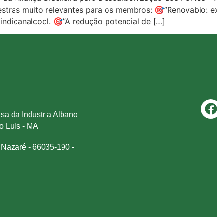
estras muito relevantes para os membros: 🎯”Renovabio: ex
indicanalcool. 🎯”A redução potencial de […]
sa da Industria Albano
ão Luis - MA
 Nazaré - 66035-190 -