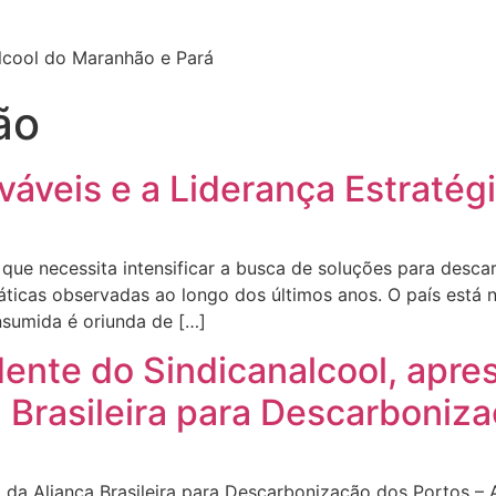
lcool do Maranhão e Pará
ão
veis e a Liderança Estratégi
ue necessita intensificar a busca de soluções para desc
ticas observadas ao longo dos últimos anos. O país está n
nsumida é oriunda de […]
dente do Sindicanalcool, apre
 Brasileira para Descarboniz
a Aliança Brasileira para Descarbonização dos Portos – AB