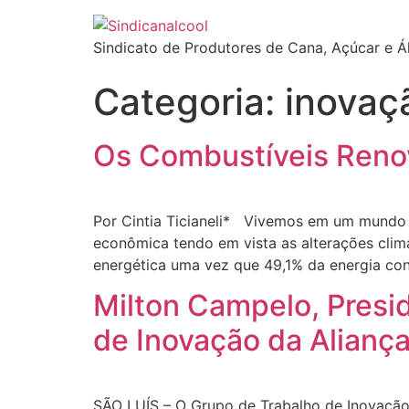
Sindicato de Produtores de Cana, Açúcar e Á
Categoria:
inovaç
Os Combustíveis Renová
Por Cintia Ticianeli* Vivemos em um mundo q
econômica tendo em vista as alterações climá
energética uma vez que 49,1% da energia co
Milton Campelo, Presi
de Inovação da Aliança
SÃO LUÍS – O Grupo de Trabalho de Inovação d