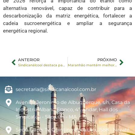
de 2026 reforça a importância do etanol como
alternativa renovável, capaz de contribuir para a
descarbonização da matriz energética, fortalecer a
cadeia sucroenergética e ampliar a segurança
energética regional.
ANTERIOR
PRÓXIMO
Sindicanálcool destaca papel da bioenergia na transição energética durante o Amazon Energy
Maranhão mantém melhora da competitividade do etanol; Pará registra a melhor paridade de preços de 2026
secretaria@sindicanalcool.com.br
Avenida Jeronimo de Albuquerque, s/n, Casa da
Industria Albano Franco, 4º. Andar, Hall dos
Sindicatos - São Luis - MA
Sede Fiepa: Tv. Quintino Bocaiúva, 1588 - Nazaré