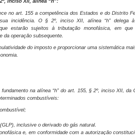
2º, Inciso XII, alínea “h”:
ece no art. 155 a competência dos Estados e do Distrito Fe
 sua incidência. O § 2º, inciso XII, alínea “h” delega 
s que estarão sujeitos à tributação monofásica, em qu
de da operação subsequente.
mulatividade do imposto e proporcionar uma sistemática mais
conomia.
fundamento na alínea “h” do art. 155, § 2º, inciso XII, da
eterminados combustíveis:
combustível;
 (GLP), inclusive o derivado do gás natural.
monofásica e, em conformidade com a autorização constituc