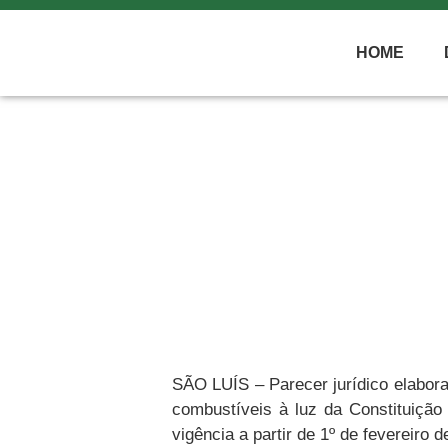
HOME
ICMS Monofásico sobre Com
SÃO LUÍS – Parecer jurídico elabora
combustíveis à luz da Constituiçã
vigência a partir de 1º de fevereiro d