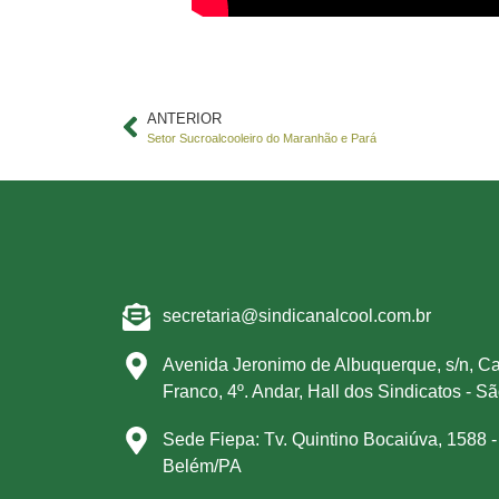
ANTERIOR
Setor Sucroalcooleiro do Maranhão e Pará
secretaria@sindicanalcool.com.br
Avenida Jeronimo de Albuquerque, s/n, Ca
Franco, 4º. Andar, Hall dos Sindicatos - S
Sede Fiepa: Tv. Quintino Bocaiúva, 1588 -
Belém/PA