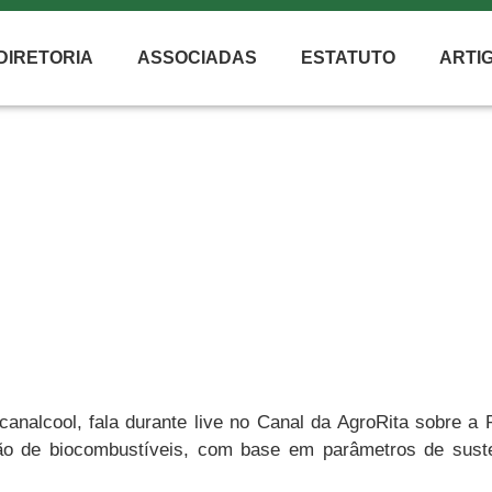
DIRETORIA
ASSOCIADAS
ESTATUTO
ARTI
NOTÍCIAS
RENOVABIO
canalcool, fala durante live no Canal da AgroRita sobre a 
ão de biocombustíveis, com base em parâmetros de susten