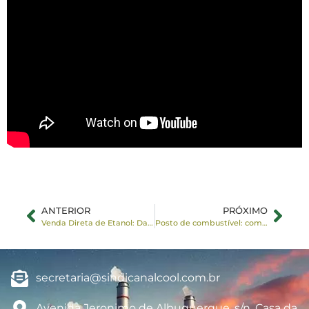
ANTERIOR
PRÓXIMO
Venda Direta de Etanol: Das Indústrias para os Postos de combustível
Posto de combustível: comercialização direta de etanol depende de adequações
secretaria@sindicanalcool.com.br
Avenida Jeronimo de Albuquerque, s/n, Casa da